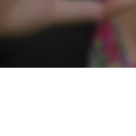
Ook bekijken:
Uitgeverij Kordaat